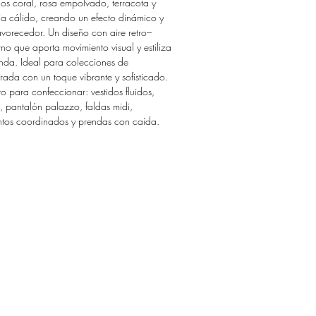
os coral, rosa empolvado, terracota y
ja cálido, creando un efecto dinámico y
vorecedor. Un diseño con aire retro–
o que aporta movimiento visual y estiliza
enda. Ideal para colecciones de
ada con un toque vibrante y sofisticado.
to para confeccionar: vestidos fluidos,
, pantalón palazzo, faldas midi,
ntos coordinados y prendas con caída.