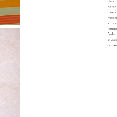
de ton
naran
muy fa
modern
la pr
tempor
Perfec
blusas
conju