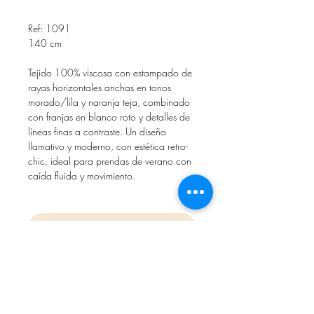
Ref: 1091
140 cm
Tejido 100% viscosa con estampado de
rayas horizontales anchas en tonos
morado/lila y naranja teja, combinado
con franjas en blanco roto y detalles de
líneas finas a contraste. Un diseño
llamativo y moderno, con estética retro-
chic, ideal para prendas de verano con
caída fluida y movimiento.
Solicitar muestra por WhatsApp
Inicio
Contacta
Cookies
Política de privacidad