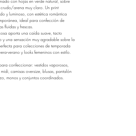
nado con hojas en verde natural, sobre
 crudo/arena muy claro. Un print
do y luminoso, con estética romántica
mporánea, ideal para confección de
s fluidas y frescas.
cosa aporta una caída suave, tacto
o y una sensación muy agradable sobre la
 perfecta para colecciones de temporada
era-verano y looks femeninos con estilo.
para confeccionar: vestidos vaporosos,
 midi, camisas oversize, blusas, pantalón
zo, monos y conjuntos coordinados.