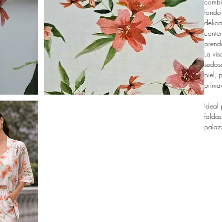
combi
fondo
delica
conte
prenda
La vis
sedos
piel,
primav
Ideal 
faldas
palaz